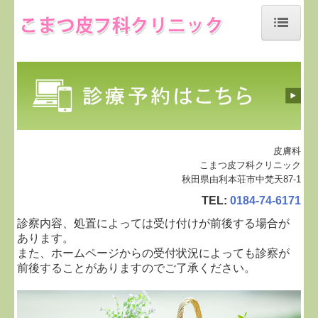
ホーム
当院について
診療案内
診療予約について
皮膚科
こまつ皮フ科クリニック
施設、設備など
秋田県由利本荘市中梵天87-1
TEL:
0184-74-6171
地図、交通案内
診察内容、処置によっては受け付けが前後する場合が
あります。
個人情報保護方針
また、ホームページからの受付状況によっても診察が
前後することがありますのでご了承ください。