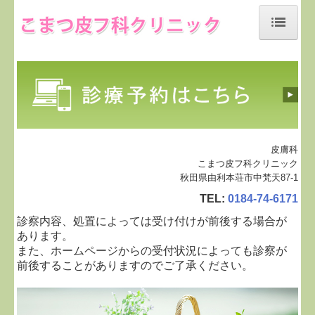
ホーム
当院について
診療案内
診療予約について
皮膚科
こまつ皮フ科クリニック
施設、設備など
秋田県由利本荘市中梵天87-1
TEL:
0184-74-6171
地図、交通案内
診察内容、処置によっては受け付けが前後する場合が
あります。
個人情報保護方針
また、ホームページからの受付状況によっても診察が
前後することがありますのでご了承ください。