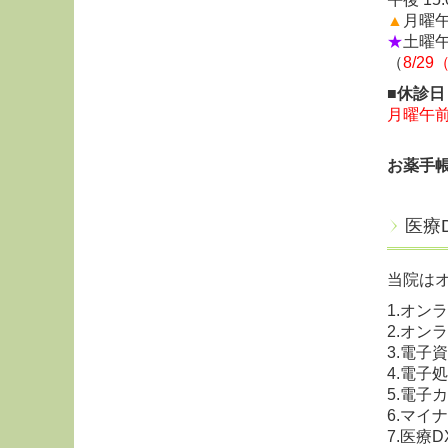
▲
月曜
午
★
土曜午前
（
8/2
■休診日
月曜午
お薬手
医療
当院は
1.オン
2.オン
3.電
4.電子
5.電
6.マ
7.医