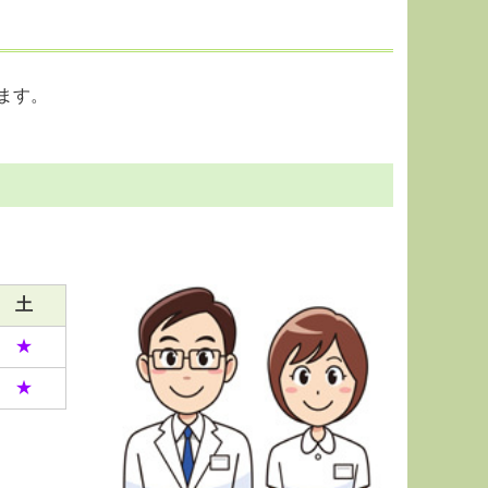
ます。
土
★
★