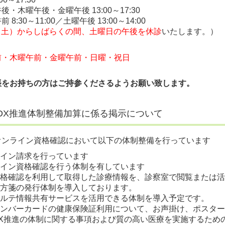
後・木曜午後・金曜午後 13:00～17:30
 8:30～11:00／土曜午後 13:00～14:0
0
9（土）からしばらくの間、土曜日の午後を休診
いたします。）
前・木曜午前・金曜午前・日曜・祝日
帳をお持ちの方はご持参くださるようお願い致します。
DX推進体制整備加算に係る掲示について
オンライン資格確認において以下の体制整備を行っています
ライン請求を行っています
ライン資格確認を行う体制を有しています
子資格確認を利用して取得した診療情報を、診察室で閲覧または
処方箋の発行体制を導入しております。
子カルテ情報共有サービスを活用できる体制を導入予定です。
イナンバーカードの健康保険証利用について、お声掛け、ポスタ
療DX推進の体制に関する事項および質の高い医療を実施するた