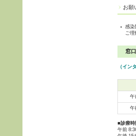
お願
感染
ご理
窓
（イン
午
午
■診療時
午前 8:3
午後 15: