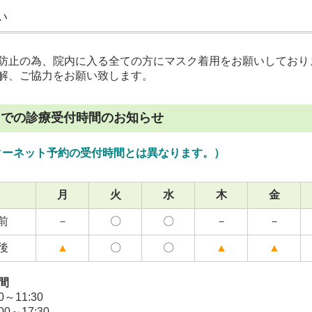
い
防止の為、院内に入る全ての方にマスク着用をお願いしており
解、ご協力をお願い致します。
口での診療受付時間のお知らせ
ターネット予約の受付時間とは異なります。）
月
火
水
木
金
前
－
〇
〇
－
－
後
▲
〇
〇
▲
▲
間
0～11:30
00～17:30